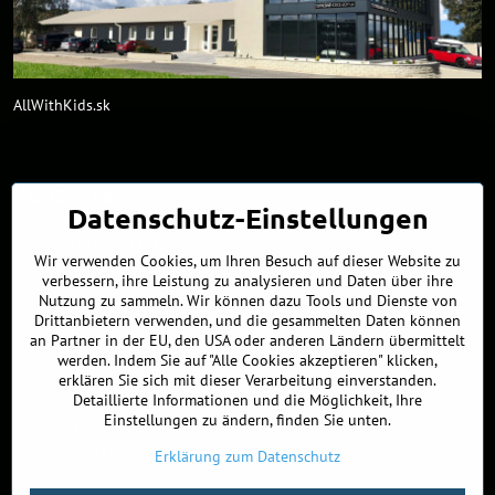
AllWithKids.sk
Kontakte
Datenschutz-Einstellungen
info​@northline​.sk
Wir verwenden Cookies, um Ihren Besuch auf dieser Website zu
verbessern, ihre Leistung zu analysieren und Daten über ihre
+421 902 255 255
Nutzung zu sammeln. Wir können dazu Tools und Dienste von
Drittanbietern verwenden, und die gesammelten Daten können
Showroom
an Partner in der EU, den USA oder anderen Ländern übermittelt
Nádražná 34/A
werden. Indem Sie auf "Alle Cookies akzeptieren" klicken,
90027 Ivánka pri Dunaji
erklären Sie sich mit dieser Verarbeitung einverstanden.
Slowakei
Detaillierte Informationen und die Möglichkeit, Ihre
Einstellungen zu ändern, finden Sie unten.
ÖFFNUNGSZEITEN
MO - FREI
9:00 - 16:00
Erklärung zum Datenschutz