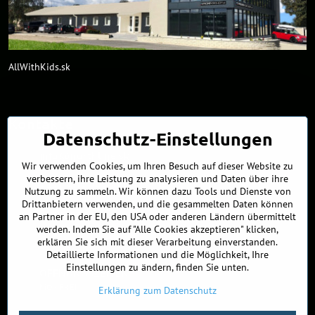
AllWithKids.sk
Kontakte
Datenschutz-Einstellungen
info​@northline​.sk
Wir verwenden Cookies, um Ihren Besuch auf dieser Website zu
verbessern, ihre Leistung zu analysieren und Daten über ihre
+421 902 255 255
Nutzung zu sammeln. Wir können dazu Tools und Dienste von
Drittanbietern verwenden, und die gesammelten Daten können
Showroom
an Partner in der EU, den USA oder anderen Ländern übermittelt
Nádražná 34/A
werden. Indem Sie auf "Alle Cookies akzeptieren" klicken,
90027 Ivánka pri Dunaji
erklären Sie sich mit dieser Verarbeitung einverstanden.
Slowakei
Detaillierte Informationen und die Möglichkeit, Ihre
Einstellungen zu ändern, finden Sie unten.
ÖFFNUNGSZEITEN
MO - FREI
9:00 - 16:00
Erklärung zum Datenschutz