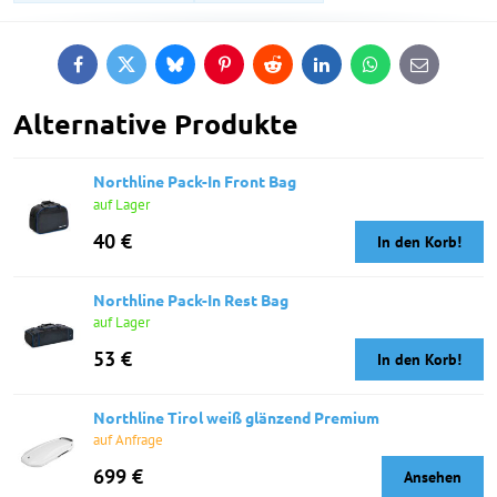
Facebook
Twitter
Bluesky
Pinterest
Reddit
LinkedIn
WhatsApp
E-
mail
Alternative Produkte
Northline Pack-In Front Bag
auf Lager
40 €
In den Korb!
Northline Pack-In Rest Bag
auf Lager
53 €
In den Korb!
Northline Tirol weiß glänzend Premium
auf Anfrage
699 €
Ansehen