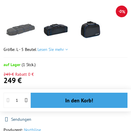
0%
Größe: L - 5 Beutel
Lesen Sie mehr
auf Lager
(
1
Stck.)
249 €
Rabatt
0 €
249 €
In den Korb!
Sendungen
Produzent:
Northline