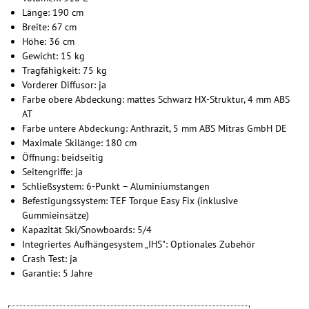
Länge: 190 cm
Breite: 67 cm
Höhe: 36 cm
Gewicht: 15 kg
Tragfähigkeit: 75 kg
Vorderer Diffusor: ja
Farbe obere Abdeckung: mattes Schwarz HX-Struktur, 4 mm ABS
AT
Farbe untere Abdeckung: Anthrazit, 5 mm ABS Mitras GmbH DE
Maximale Skilänge: 180 cm
Öffnung: beidseitig
Seitengriffe: ja
Schließsystem: 6-Punkt – Aluminiumstangen
Befestigungssystem: TEF Torque Easy Fix (inklusive
Gummieinsätze)
Kapazität Ski/Snowboards: 5/4
Integriertes Aufhängesystem „IHS": Optionales Zubehör
Crash Test: ja
Garantie: 5 Jahre