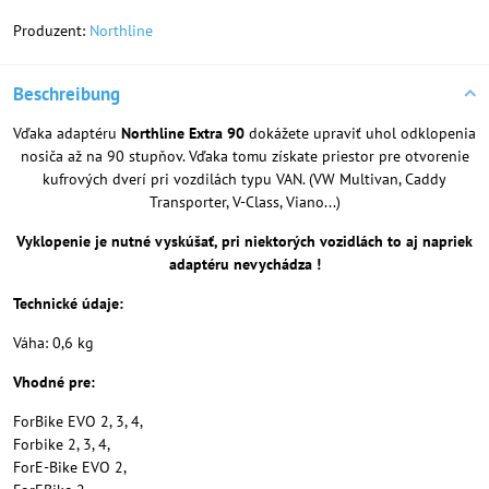
Produzent:
Northline
Beschreibung
Vďaka adaptéru
Northline Extra 90
dokážete upraviť uhol odklopenia
nosiča až na 90 stupňov. Vďaka tomu získate priestor pre otvorenie
kufrových dverí pri vozdilách typu VAN. (VW Multivan, Caddy
Transporter, V-Class, Viano...)
Vyklopenie je nutné vyskúšať, pri niektorých vozidlách to aj napriek
adaptéru nevychádza !
Technické údaje:
Váha: 0,6 kg
Vhodné pre:
ForBike EVO 2, 3, 4,
Forbike 2, 3, 4,
ForE-Bike EVO 2,