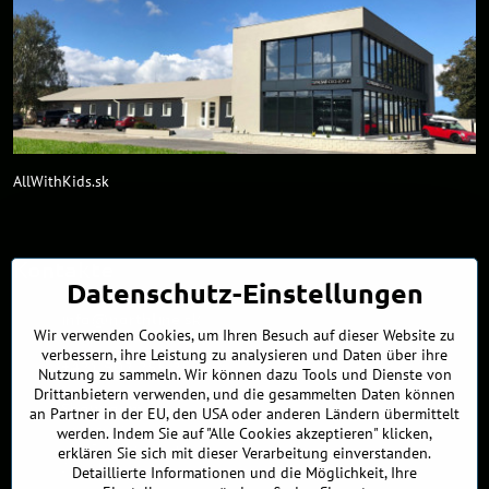
AllWithKids.sk
Kontakte
Datenschutz-Einstellungen
info​@northline​.sk
Wir verwenden Cookies, um Ihren Besuch auf dieser Website zu
verbessern, ihre Leistung zu analysieren und Daten über ihre
+421 902 255 255
Nutzung zu sammeln. Wir können dazu Tools und Dienste von
Drittanbietern verwenden, und die gesammelten Daten können
Showroom
an Partner in der EU, den USA oder anderen Ländern übermittelt
Nádražná 34/A
werden. Indem Sie auf "Alle Cookies akzeptieren" klicken,
90027 Ivánka pri Dunaji
erklären Sie sich mit dieser Verarbeitung einverstanden.
Slowakei
Detaillierte Informationen und die Möglichkeit, Ihre