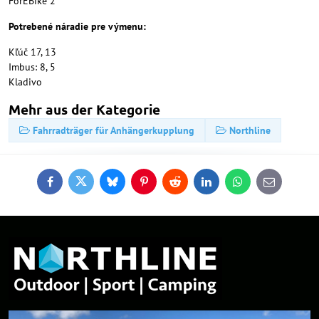
ForEBike 2
Potrebené náradie pre výmenu:
Kľúč 17, 13
Imbus: 8, 5
Kladivo
Mehr aus der Kategorie
Fahrradträger für Anhängerkupplung
Northline
Facebook
Twitter
Bluesky
Pinterest
Reddit
LinkedIn
WhatsApp
E-
mail