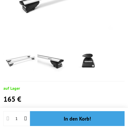
auf Lager
165 €
In den Korb!