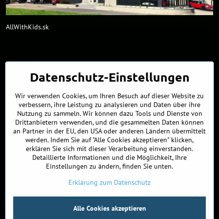
AllWithKids.sk
Kontakte
Datenschutz-Einstellungen
info​@northline​.sk
Wir verwenden Cookies, um Ihren Besuch auf dieser Website zu
verbessern, ihre Leistung zu analysieren und Daten über ihre
+421 902 255 255
Nutzung zu sammeln. Wir können dazu Tools und Dienste von
Drittanbietern verwenden, und die gesammelten Daten können
Showroom
an Partner in der EU, den USA oder anderen Ländern übermittelt
Nádražná 34/A
werden. Indem Sie auf "Alle Cookies akzeptieren" klicken,
90027 Ivánka pri Dunaji
erklären Sie sich mit dieser Verarbeitung einverstanden.
Slowakei
Detaillierte Informationen und die Möglichkeit, Ihre
Einstellungen zu ändern, finden Sie unten.
ÖFFNUNGSZEITEN
MO - FREI
9:00 - 16:00
Erklärung zum Datenschutz
Alle Cookies akzeptieren
©
2026
Urheberrecht
Datenschutz-Einstellungen
Erklärung zum Datenschutz
Bestellstatus