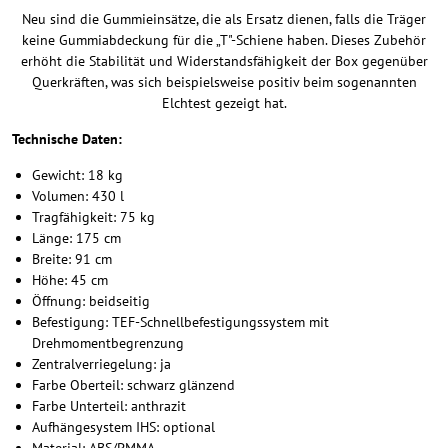
Neu sind die Gummieinsätze, die als Ersatz dienen, falls die Träger
keine Gummiabdeckung für die „T"-Schiene haben. Dieses Zubehör
erhöht die Stabilität und Widerstandsfähigkeit der Box gegenüber
Querkräften, was sich beispielsweise positiv beim sogenannten
Elchtest gezeigt hat.
Technische Daten:
Gewicht: 18 kg
Volumen: 430 l
Tragfähigkeit: 75 kg
Länge: 175 cm
Breite: 91 cm
Höhe: 45 cm
Öffnung: beidseitig
Befestigung: TEF-Schnellbefestigungssystem mit
Drehmomentbegrenzung
Zentralverriegelung: ja
Farbe Oberteil: schwarz glänzend
Farbe Unterteil: anthrazit
Aufhängesystem IHS: optional
Material: ABS/PMMA