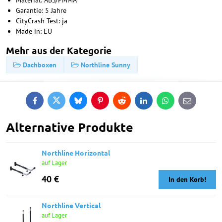
Garantie: 5 Jahre
CityCrash Test: ja
Made in: EU
Mehr aus der Kategorie
Dachboxen
Northline Sunny
Facebook
Twitter
Bluesky
Pinterest
Reddit
LinkedIn
WhatsApp
E-
mail
Alternative Produkte
Northline Horizontal
auf Lager
40 €
In den Korb!
Northline Vertical
auf Lager