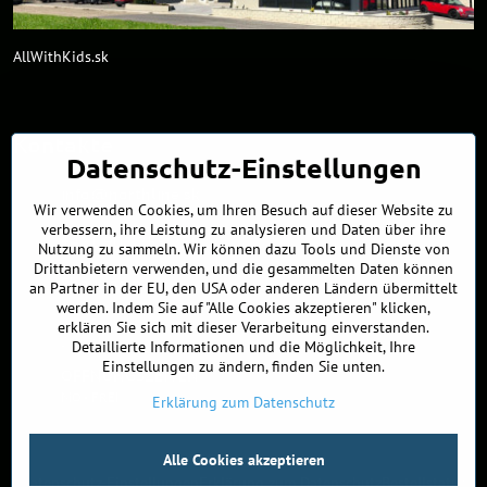
AllWithKids.sk
Kontakte
Datenschutz-Einstellungen
info​@northline​.sk
Wir verwenden Cookies, um Ihren Besuch auf dieser Website zu
verbessern, ihre Leistung zu analysieren und Daten über ihre
+421 902 255 255
Nutzung zu sammeln. Wir können dazu Tools und Dienste von
Drittanbietern verwenden, und die gesammelten Daten können
Showroom
an Partner in der EU, den USA oder anderen Ländern übermittelt
Nádražná 34/A
werden. Indem Sie auf "Alle Cookies akzeptieren" klicken,
90027 Ivánka pri Dunaji
erklären Sie sich mit dieser Verarbeitung einverstanden.
Slowakei
Detaillierte Informationen und die Möglichkeit, Ihre
Einstellungen zu ändern, finden Sie unten.
ÖFFNUNGSZEITEN
MO - FREI
9:00 - 16:00
Erklärung zum Datenschutz
©
2026
Urheberrecht
Alle Cookies akzeptieren
Datenschutz-Einstellungen
Erklärung zum Datenschutz
Bestellstatus