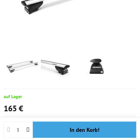
auf Lager
165 €
In den Korb!