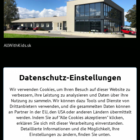
AllWithKids.sk
Kontakte
Datenschutz-Einstellungen
info​@northline​.sk
Wir verwenden Cookies, um Ihren Besuch auf dieser Website zu
verbessern, ihre Leistung zu analysieren und Daten über ihre
+421 902 255 255
Nutzung zu sammeln. Wir können dazu Tools und Dienste von
Drittanbietern verwenden, und die gesammelten Daten können
Showroom
an Partner in der EU, den USA oder anderen Ländern übermittelt
Nádražná 34/A
werden. Indem Sie auf "Alle Cookies akzeptieren" klicken,
90027 Ivánka pri Dunaji
erklären Sie sich mit dieser Verarbeitung einverstanden.
Slowakei
Detaillierte Informationen und die Möglichkeit, Ihre
Einstellungen zu ändern, finden Sie unten.
ÖFFNUNGSZEITEN