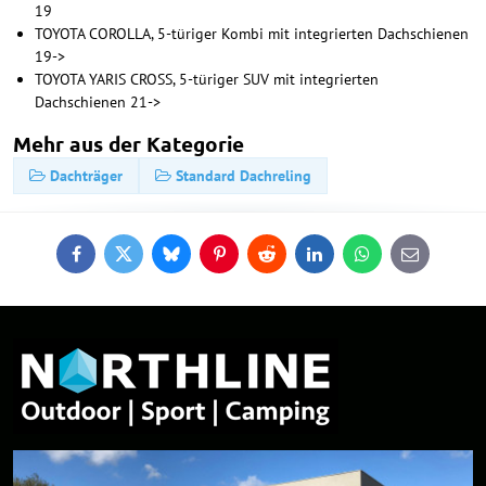
19
TOYOTA COROLLA, 5-türiger Kombi mit integrierten Dachschienen
19->
TOYOTA YARIS CROSS, 5-türiger SUV mit integrierten
Dachschienen 21->
Mehr aus der Kategorie
Dachträger
Standard Dachreling
Facebook
Twitter
Bluesky
Pinterest
Reddit
LinkedIn
WhatsApp
E-
mail