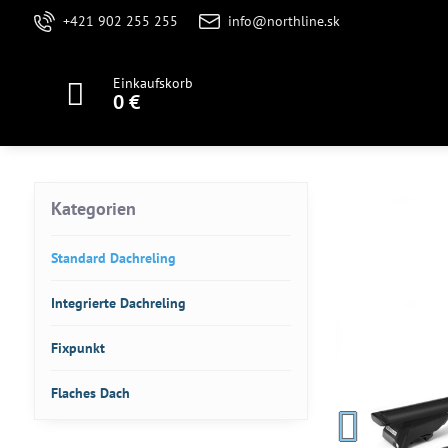
+421 902 255 255
info@northline.sk
Einkaufskorb
0 €
Kategorien
Standard Dachreling
Integrierte Dachreling
Fixpunkt
Flaches Dach