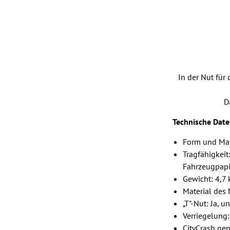
In der Nut für
D
Technische Date
Form und Mat
Tragfähigkeit
Fahrzeugpapi
Gewicht: 4,7 
Material des 
„T"-Nut: Ja, 
Verriegelung:
CityCrash gep