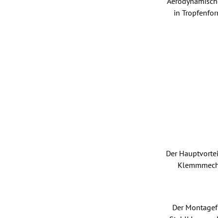
Aerodynamisch
in Tropfenfor
Der Hauptvortei
Klemmmechan
Der Montagefu