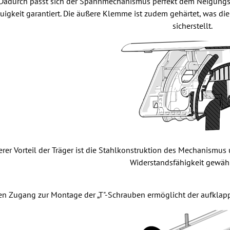
Dadurch passt sich der Spannmechanismus perfekt dem Neigungswi
igkeit garantiert. Die äußere Klemme ist zudem gehärtet, was die
sicherstellt.
erer Vorteil der Träger ist die Stahlkonstruktion des Mechanismu
Widerstandsfähigkeit gewähr
en Zugang zur Montage der „T"-Schrauben ermöglicht der aufklap