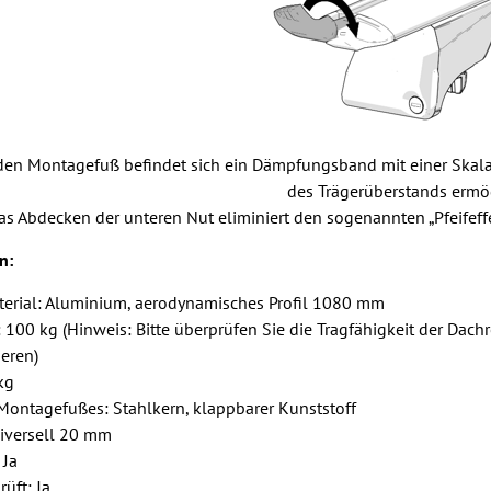
 den Montagefuß befindet sich ein Dämpfungsband mit einer Skala
des Trägerüberstands ermög
as Abdecken der unteren Nut eliminiert den sogenannten „Pfeifeffek
n:
erial: Aluminium, aerodynamisches Profil 1080 mm
: 100 kg (Hinweis: Bitte überprüfen Sie die Tragfähigkeit der Dac
eren)
kg
Montagefußes: Stahlkern, klappbarer Kunststoff
universell 20 mm
 Ja
rüft: Ja