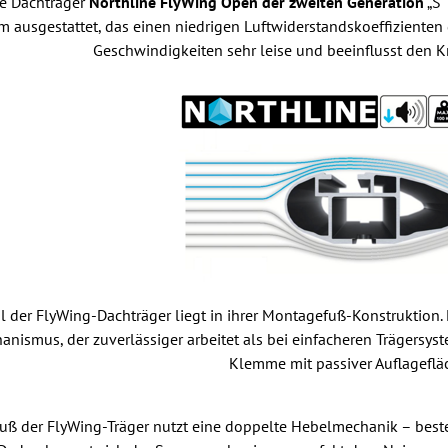
e Dachträger
Northline FlyWing Open der zweiten Generation
„S"
m ausgestattet, das einen niedrigen Luftwiderstandskoeffizienten 
Geschwindigkeiten sehr leise und beeinflusst den K
l der FlyWing-Dachträger liegt in ihrer Montagefuß-Konstruktion. 
ismus, der zuverlässiger arbeitet als bei einfacheren Trägersyst
Klemme mit passiver Auflagefläc
ß der FlyWing-Träger nutzt eine doppelte Hebelmechanik – beste