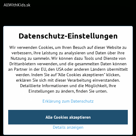
AllWithKids.sk
Kontakte
Datenschutz-Einstellungen
info​@northline​.sk
Wir verwenden Cookies, um Ihren Besuch auf dieser Website zu
verbessern, ihre Leistung zu analysieren und Daten über ihre
+421 902 255 255
Nutzung zu sammeln. Wir können dazu Tools und Dienste von
Drittanbietern verwenden, und die gesammelten Daten können
Showroom
an Partner in der EU, den USA oder anderen Ländern übermittelt
Nádražná 34/A
werden. Indem Sie auf "Alle Cookies akzeptieren" klicken,
90027 Ivánka pri Dunaji
erklären Sie sich mit dieser Verarbeitung einverstanden.
Slowakei
Detaillierte Informationen und die Möglichkeit, Ihre
Einstellungen zu ändern, finden Sie unten.
ÖFFNUNGSZEITEN
MO - FREI
9:00 - 16:00
Erklärung zum Datenschutz
Alle Cookies akzeptieren
©
2026
Urheberrecht
Datenschutz-Einstellungen
Erklärung zum Datenschutz
Bestellstatus
Details anzeigen
Website erstellt mit:
BiznisWeb.sk