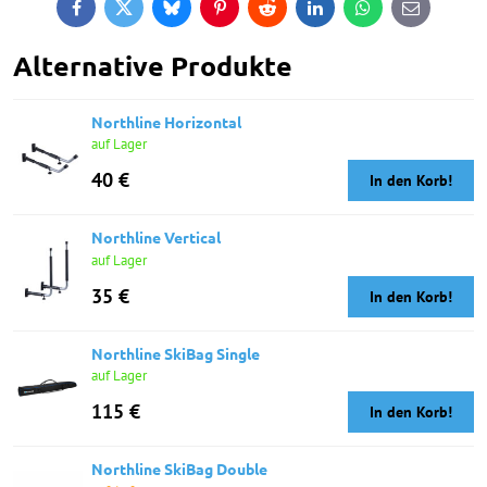
Facebook
Twitter
Bluesky
Pinterest
Reddit
LinkedIn
WhatsApp
E-
mail
Alternative Produkte
Northline Horizontal
auf Lager
40 €
In den Korb!
Northline Vertical
auf Lager
35 €
In den Korb!
Northline SkiBag Single
auf Lager
115 €
In den Korb!
Northline SkiBag Double